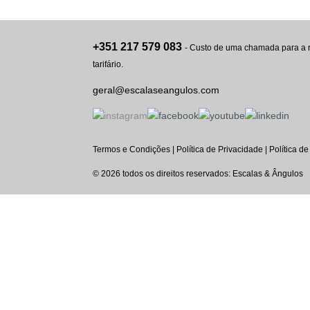
+351 217 579 083
- Custo de uma chamada para a r
tarifário.
geral@escalaseangulos.com
Termos e Condições
|
Política de Privacidade
|
Política d
© 2026 todos os direitos reservados: Escalas & Ângulos