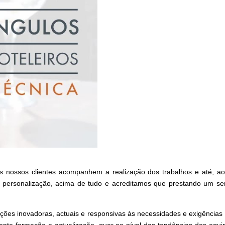
s nossos clientes acompanhem a realização dos trabalhos e até, a
personalização, acima de tudo e acreditamos que prestando um serv
es inovadoras, actuais e responsivas às necessidades e exigências do
nte formação e actualização, quer ao nível das tendências dos equi