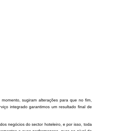
o momento, sugiram alterações para que no fim,
iço integrado garantimos um resultado final de
s negócios do sector hoteleiro, e por isso, toda
pamentos e suas performances, quer ao nível do